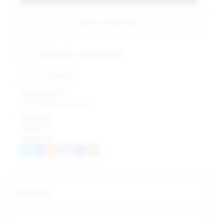
Купить в один клик
Добавить к сравнению
Артикул:
04902ML
Производитель:
Le Frivole Costumes
Штрих-код:
4,68E+12
поделиться:
Описание