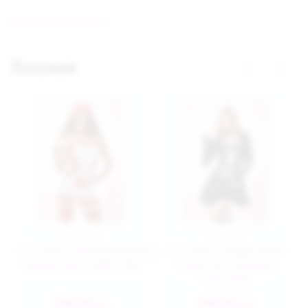
Похожие
Костюм"Соблазнительная
Костюм "Грациозная
медсестра" 02803 SM
кошечка" черный
02371ML
4580.00
4980.00
руб.
руб.