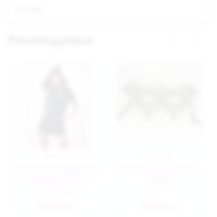
Отзывы
Рекомендуемые
Костюм"Стюардесса
Маска изящная 47302-
премиум класса"
MM
02919L/XL
4890.00
690.00
руб.
руб.