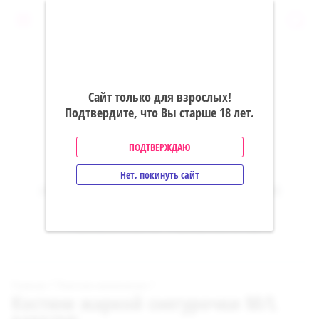
0
Сайт только для взрослых!
Подтвердите, что Вы старше 18 лет.
ПОДТВЕРЖДАЮ
Эротик сити
Нет, покинуть сайт
ИНТЕРНЕТ-МАГАЗИН ИНТИМНЫХ ТОВАРОВ
+7 (965) 294-80-70
+7 (968) 408-41-02
 / 
 / 
Главная
Платное наполнение
Костюм жаркой снегурочки M/L